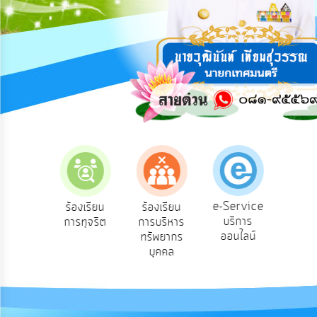
การ
ปฏิสัมพันธ์
ข้อมูล
รับ
ฟัง
ความ
คิด
เห็น
แผน
ยุทธศาสตร์/
แผน
e-Service
องเรียน
ร้องเรียน
ร้องเรียน
ถาม
พัฒนา
บริการ
องทุกข์
การทุจริต
การบริหาร
Q
ออนไลน์
ทรัพยากร
การ
บุคคล
บริหาร/
พัฒนา
ทรัพยากร
บุคคล