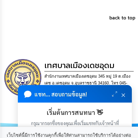
back to top
เทศบาลเมืองเดชอุดม
สำนักงานเทศบาลเมืองเดชอุดม 345 หมู่ 19 ต.เมือง
เดช อ.เดชอุดม จ.อุบลราชธานี 34160. โทร 045-
361302 แฟกซ์. 045-361169 อีเมล
×
แชท... สอบถามข้อมูล!
saraban@detudomcity.go.th
การบริหารงานที่โปร่งใส
เริ่มต้นการสนทนา 👋
มีเศรษฐกิจมั่นคง ประชาชนอยู่เย็นเป็นสุข
กรุณากรอกชื่อของคุณเพื่อเริ่มแชทกับเจ้าหน้าที่
(เฉพาะในวันเวลาราชการ)
เว็บไซต์นี้มีการใช้งานคุกกี้เพื่อให้ท่านสามารถใช้บริการได้อย่างต่อ