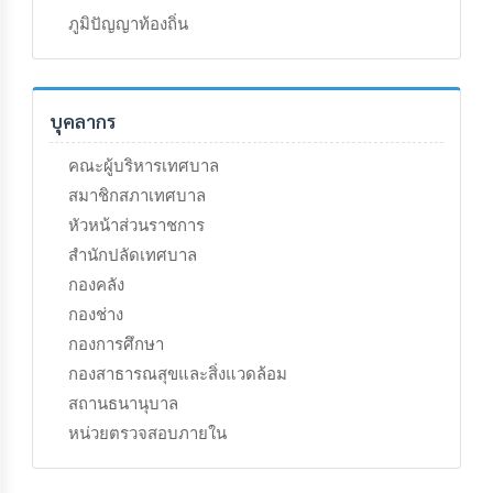
เรียน
ภูมิปัญญาท้องถิ่น
ร้อง
ทุกข์
e-
บุคลากร
Service
คณะผู้บริหารเทศบาล
กิจการ
สมาชิกสภาเทศบาล
สภา
หัวหน้าส่วนราชการ
สำนักปลัดเทศบาล
กิจการ
สภา
กองคลัง
กองช่าง
ท้อง
กองการศึกษา
ถิ่น
กองสาธารณสุขและสิ่งแวดล้อม
ของ
เรา
สถานธนานุบาล
หน่วยตรวจสอบภายใน
การ
จัดการ