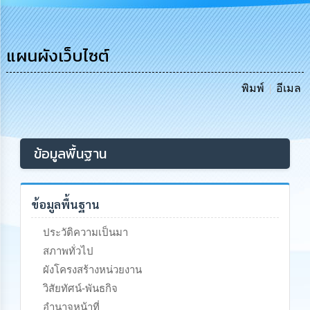
การ
บริหาร
งาน
แผนผังเว็บไซต์
การ
ส่ง
พิมพ์
อีเมล
เสริม
ความ
โปร่งใส
ข้อมูลพื้นฐาน
การ
จัด
ซื้อ
จัด
ข้อมูลพื้นฐาน
จ้าง
ประวัติความเป็นมา
การ
สภาพทั่วไป
เงิน
ผังโครงสร้างหน่วยงาน
การ
คลัง
วิสัยทัศน์-พันธกิจ
อำนาจหน้าที่