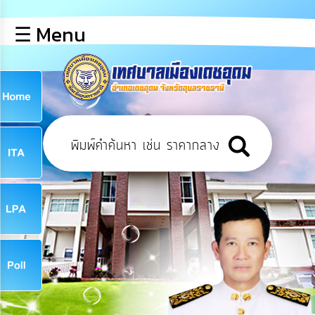
×
☰ Menu
lose
หน้า
หลัก
ข้อมูล
ก
พื้น
ฐาน
9
บุคลากร
ข่าว
ประชาสัมพันธ์
9
การ
เปิด
เผย
จ
ข้อมูล
สาธารณะ
OIT