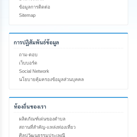
นโยบาย
ข้อมูลการติดต่อ
No
Sitemap
Gift
Policy
การ
การปฏิสัมพันธ์ข้อมูล
ดำเนิน
การ
เพื่อ
ถาม-ตอบ
ป้องกัน
เว็บบอร์ด
การ
ทุจริต
Social Network
นโยบายคุ้มครองข้อมูลส่วนบุคคล
มาตรการ
ส่ง
เสริม
คุณธรรม
ท้องถิ่นของเรา
และ
ความ
ผลิตภัณฑ์เด่นของตำบล
โปร่งใส
สถานที่สำคัญ-แหล่งท่องเที่ยว
ร้อง
ศิลปวัฒนธรรมประเพณี