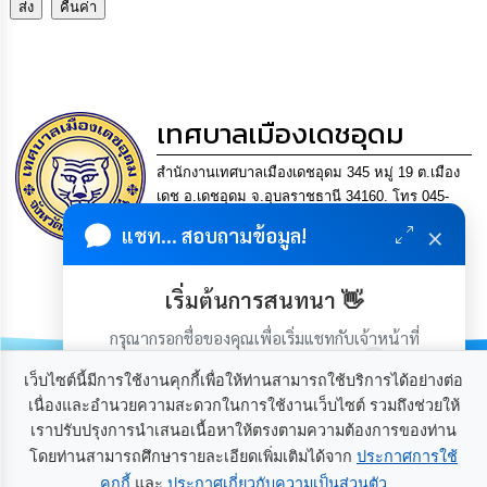
เทศบาลเมืองเดชอุดม
สำนักงานเทศบาลเมืองเดชอุดม 345 หมู่ 19 ต.เมือง
เดช อ.เดชอุดม จ.อุบลราชธานี 34160. โทร 045-
361302 แฟกซ์. 045-361169 อีเมล
×
แชท... สอบถามข้อมูล!
saraban@detudomcity.go.th
การบริหารงานที่โปร่งใส
เริ่มต้นการสนทนา 👋
มีเศรษฐกิจมั่นคง ประชาชนอยู่เย็นเป็นสุข
กรุณากรอกชื่อของคุณเพื่อเริ่มแชทกับเจ้าหน้าที่
(เฉพาะในวันเวลาราชการ)
เว็บไซต์นี้มีการใช้งานคุกกี้เพื่อให้ท่านสามารถใช้บริการได้อย่างต่อ
เนื่องและอำนวยความสะดวกในการใช้งานเว็บไซต์ รวมถึงช่วยให้
เราปรับปรุงการนำเสนอเนื้อหาให้ตรงตามความต้องการของท่าน
โดยท่านสามารถศึกษารายละเอียดเพิ่มเติมได้จาก
ประกาศการใช้
เกี่ยวกับเรา
ติดต่อเรา
คุกกี้
และ
ประกาศเกี่ยวกับความเป็นส่วนตัว