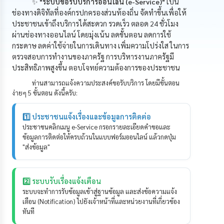
✨
"ระบบขอรับบริการออนไลน์ (e-Service)"
เป็น
นโยบาย
ช่องทางดิจิทัลที่องค์กรปกครองส่วนท้องถิ่น จัดทำขึ้นเพื่อให้
No
ประชาชนเข้าถึงบริการได้สะดวก รวดเร็ว ตลอด 24 ชั่วโมง
Gift
ผ่านช่องทางออนไลน์ โดยมุ่งเน้น ลดขั้นตอน ลดการใช้
Policy
กระดาษ ลดค่าใช้จ่ายในการเดินทาง เพิ่มความโปร่งใส ในการ
ตรวจสอบการทำงานของภาครัฐ การบริหารงานภาครัฐมี
การ
ประสิทธิภาพสูงขึ้น ตอบโจทย์ความต้องการของประชาชน
ดำเนิน
การ
ท่านสามารถแจ้งความประสงค์ขอรับบริการ โดยมีขั้นตอน
เพื่อ
ง่ายๆ 5 ขั้นตอน ดังนี้ครับ:
ป้องกัน
การ
ทุจริต
1️⃣ ประชาชนแจ้งเรื่องและข้อมูลการติดต่อ
ประชาชนคลิกเมนู e-Service กรอกรายละเอียดคำขอและ
ข้อมูลการติดต่อให้ครบถ้วนในแบบฟอร์มออนไลน์ แล้วกดปุ่ม
มาตรการ
"ส่งข้อมูล"
ส่ง
เสริม
คุณธรรม
และ
2️⃣ ระบบรับเรื่องแจ้งเตือน
ความ
ระบบจะทำการรับข้อมูลเข้าสู่ฐานข้อมูล และส่งข้อความแจ้ง
โปร่งใส
เตือน (Notification) ไปยังเจ้าหน้าที่และหน่วยงานที่เกี่ยวข้อง
ทันที
ร้อง