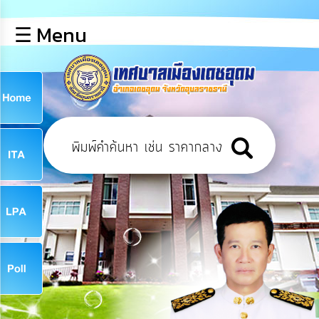
×
☰ Menu
lose
หน้า
หลัก
ข้อมูล
ก
พื้น
ฐาน
9
บุคลากร
ข่าว
ประชาสัมพันธ์
9
การ
เปิด
เผย
จ
ข้อมูล
สาธารณะ
OIT