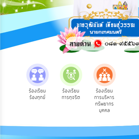
การ
ปฏิสัมพันธ์
ข้อมูล
รับ
ฟัง
ความ
คิด
เห็น
แผน
ยุทธศาสตร์/
แผน
e-Se
ฟังความ
ร้องเรียน
ร้องเรียน
ร้องเรียน
พัฒนา
บริ
ิดเห็น
ร้องทุกข์
การทุจริต
การบริหาร
ออน
ระชาชน
ทรัพยากร
การ
บุคคล
บริหาร/
พัฒนา
ทรัพยากร
บุคคล