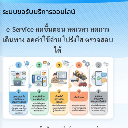
การ
ระบบขอรับบริการออนไลน์
บริหาร
งาน
e-Service ลดขั้นตอน ลดเวลา ลดการ
การ
ส่ง
เดินทาง ลดค่าใช้จ่าย โปร่งใส ตรวจสอบ
เสริม
ความ
ได้
โปร่งใส
การ
จัด
ซื้อ
จัด
จ้าง
การ
เงิน
การ
คลัง