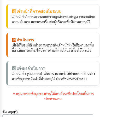
เรียน
ร้อง
3️⃣ เจ้าหน้าที่ตรวจสอบในระบบ
ทุกข์
เจ้าหน้าที่ทำการตรวจสอบความถูกต้องของข้อมูล รายละเอียด
ความต้องการ และเสนอเรื่องต่อผู้บริหารเพื่อพิจารณาอนุมัติ
e-
Service
4️⃣ ดำเนินการ
กิจการ
เมื่อได้รับอนุมัติ หน่วยงานจะเร่งส่งเจ้าหน้าที่หรือทีมงานลงพื้น
สภา
ที่ดำเนินการแก้ไข/ให้บริการตามที่ท่านได้แจ้งเรื่องไว้โดยเร็ว
กิจการ
สภา
5️⃣ แจ้งผลดำเนินการ
เจ้าหน้าที่สรุปผลการดำเนินงาน และแจ้งให้ท่านทราบผ่านช่อง
ทางข้อมูลการติดต่อที่ท่านระบุไว้ (โทรศัพท์/SMS/Email)
ท้อง
ถิ่น
ของ
⚠️ กรุณากรอกข้อมูลของท่านให้ครบถ้วนเพื่อประโยชน์ในการ
เรา
ประสานงาน
การ
ชื่อ-สกุล
(*)
จัดการ