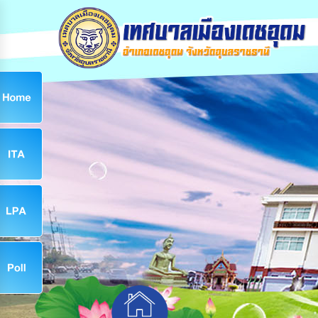
ก
9
9
จ