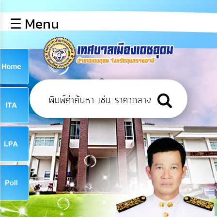
×
☰ Menu
lose
หน้า
หลัก
ข้อมูล
ก
พื้น
ฐาน
9
บุคลากร
ข่าว
ประชาสัมพันธ์
9
การ
เปิด
เผย
จ
ข้อมูล
สาธารณะ
OIT