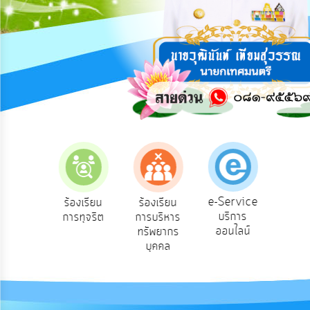
การ
ปฏิสัมพันธ์
ข้อมูล
รับ
ฟัง
ความ
คิด
เห็น
แผน
ยุทธศาสตร์/
แผน
e-Service
องเรียน
ร้องเรียน
ร้องเรียน
ถาม
พัฒนา
บริการ
องทุกข์
การทุจริต
การบริหาร
Q
ออนไลน์
ทรัพยากร
การ
บุคคล
บริหาร/
พัฒนา
ทรัพยากร
บุคคล