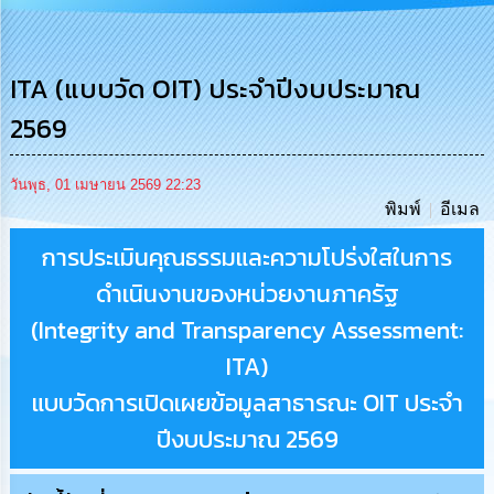
การ
บริหาร
งาน
ITA (แบบวัด OIT) ประจำปีงบประมาณ
2569
การ
ส่ง
เสริม
ความ
วันพุธ, 01 เมษายน 2569 22:23
โปร่งใส
พิมพ์
อีเมล
การประเมินคุณธรรมและความโปร่งใสในการ
การ
จัด
ดำเนินงานของหน่วยงานภาครัฐ
ซื้อ
จัด
(Integrity and Transparency Assessment:
จ้าง
ITA)
การ
แบบวัดการเปิดเผยข้อมูลสาธารณะ OIT ประจำ
เงิน
ปีงบประมาณ 2569
การ
คลัง