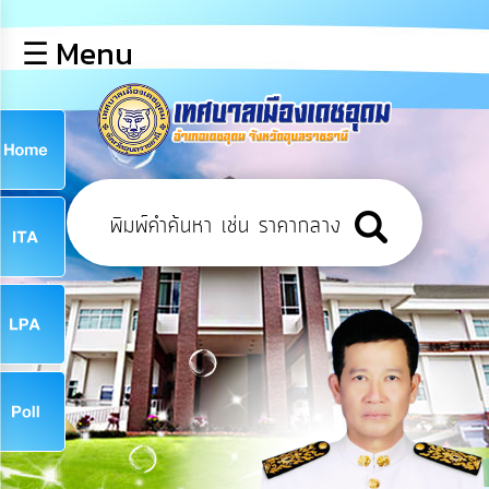
×
☰ Menu
lose
หน้า
หลัก
ข้อมูล
ก
พื้น
ฐาน
9
บุคลากร
ข่าว
ประชาสัมพันธ์
9
การ
เปิด
เผย
จ
ข้อมูล
สาธารณะ
OIT