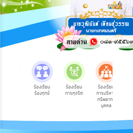
การ
ปฏิสัมพันธ์
ข้อมูล
รับ
ฟัง
ความ
คิด
เห็น
แผน
ยุทธศาสตร์/
แผน
e-Se
บฟังความ
ร้องเรียน
ร้องเรียน
ร้องเรียน
พัฒนา
บร
คิดเห็น
ร้องทุกข์
การทุจริต
การบริหาร
ออน
ระชาชน
ทรัพยากร
การ
บุคคล
บริหาร/
พัฒนา
ทรัพยากร
บุคคล