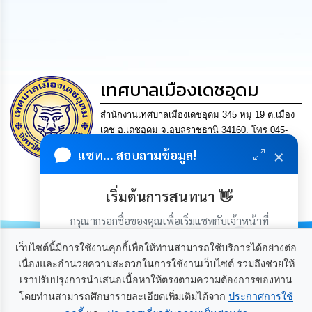
นโยบาย
No
Gift
Policy
เทศบาลเมืองเดชอุดม
การ
ดำเนิน
การ
สำนักงานเทศบาลเมืองเดชอุดม 345 หมู่ 19 ต.เมือง
เพื่อ
เดช อ.เดชอุดม จ.อุบลราชธานี 34160. โทร 045-
ป้องกัน
361302 แฟกซ์. 045-361169 อีเมล
การ
×
แชท... สอบถามข้อมูล!
ทุจริต
saraban@detudomcity.go.th
การบริหารงานที่โปร่งใส
เริ่มต้นการสนทนา 👋
มาตรการ
มีเศรษฐกิจมั่นคง ประชาชนอยู่เย็นเป็นสุข
ส่ง
กรุณากรอกชื่อของคุณเพื่อเริ่มแชทกับเจ้าหน้าที่
เสริม
คุณธรรม
(เฉพาะในวันเวลาราชการ)
และ
เว็บไซต์นี้มีการใช้งานคุกกี้เพื่อให้ท่านสามารถใช้บริการได้อย่างต่อ
ความ
เนื่องและอำนวยความสะดวกในการใช้งานเว็บไซต์ รวมถึงช่วยให้
โปร่งใส
เราปรับปรุงการนำเสนอเนื้อหาให้ตรงตามความต้องการของท่าน
โดยท่านสามารถศึกษารายละเอียดเพิ่มเติมได้จาก
ประกาศการใช้
เกี่ยวกับเรา
ติดต่อเรา
ร้อง