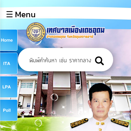
×
☰ Menu
lose
หน้า
หลัก
ข้อมูล
ก
พื้น
ฐาน
9
บุคลากร
ข่าว
ประชาสัมพันธ์
9
การ
เปิด
เผย
จ
ข้อมูล
สาธารณะ
OIT