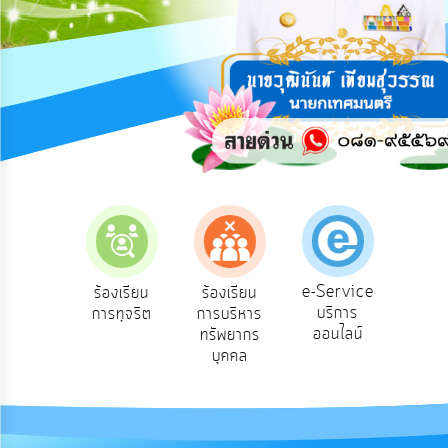
การ
ปฏิสัมพันธ์
ข้อมูล
รับ
ฟัง
ความ
คิด
เห็น
แผน
ยุทธศาสตร์/
แผน
e-Service
องเรียน
ร้องเรียน
ร้องเรียน
ถาม
พัฒนา
บริการ
องทุกข์
การทุจริต
การบริหาร
Q
ออนไลน์
ทรัพยากร
การ
บุคคล
บริหาร/
พัฒนา
ทรัพยากร
บุคคล