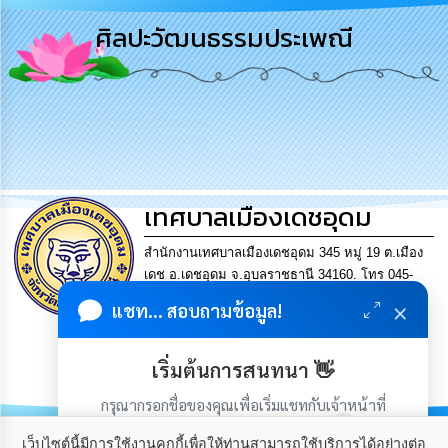
การ
ศิลปะวัฒนธรรมประเพณี
บริหาร
งาน
การ
ส่ง
เสริม
ความ
โปร่งใส
เทศบาลเมืองเดชอุดม
การ
จัด
สำนักงานเทศบาลเมืองเดชอุดม 345 หมู่ 19 ต.เมือง
ซื้อ
เดช อ.เดชอุดม จ.อุบลราชธานี 34160. โทร 045-
จัด
361302 แฟกซ์. 045-361169 อีเมล
×
จ้าง
แชท... สอบถามข้อมูล!
saraban@detudomcity.go.th
การบริหารงานที่โปร่งใส
การ
เริ่มต้นการสนทนา 👋
มีเศรษฐกิจมั่นคง ประชาชนอยู่เย็นเป็นสุข
เงิน
การ
กรุณากรอกชื่อของคุณเพื่อเริ่มแชทกับเจ้าหน้าที่
คลัง
(เฉพาะในวันเวลาราชการ)
เว็บไซต์นี้มีการใช้งานคุกกี้เพื่อให้ท่านสามารถใช้บริการได้อย่างต่อ