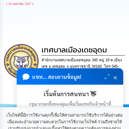
นโยบาย
[ 16 เมษายน 2567 ]
No
Gift
Policy
การ
ดำเนิน
การ
เทศบาลเมืองเดชอุดม
เพื่อ
ป้องกัน
สำนักงานเทศบาลเมืองเดชอุดม 345 หมู่ 19 ต.เมือง
การ
ทุจริต
เดช อ.เดชอุดม จ.อุบลราชธานี 34160. โทร 045-
361302 แฟกซ์. 045-361169 อีเมล
×
แชท... สอบถามข้อมูล!
saraban@detudomcity.go.th
มาตรการ
ส่ง
การบริหารงานที่โปร่งใส
เสริม
เริ่มต้นการสนทนา 👋
มีเศรษฐกิจมั่นคง ประชาชนอยู่เย็นเป็นสุข
คุณธรรม
และ
กรุณากรอกชื่อของคุณเพื่อเริ่มแชทกับเจ้าหน้าที่
ความ
(เฉพาะในวันเวลาราชการ)
โปร่งใส
เว็บไซต์นี้มีการใช้งานคุกกี้เพื่อให้ท่านสามารถใช้บริการได้อย่างต่อ
เนื่องและอำนวยความสะดวกในการใช้งานเว็บไซต์ รวมถึงช่วยให้
ร้อง
เราปรับปรุงการนำเสนอเนื้อหาให้ตรงตามความต้องการของท่าน