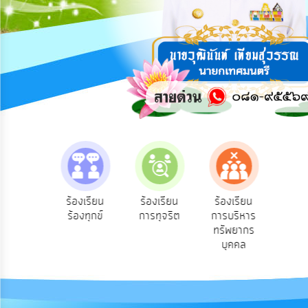
การ
ปฏิสัมพันธ์
ข้อมูล
รับ
ฟัง
ความ
คิด
เห็น
แผน
ยุทธศาสตร์/
แผน
e-Se
ฟังความ
ร้องเรียน
ร้องเรียน
ร้องเรียน
พัฒนา
บริ
ิดเห็น
ร้องทุกข์
การทุจริต
การบริหาร
ออน
ระชาชน
ทรัพยากร
การ
บุคคล
บริหาร/
พัฒนา
ทรัพยากร
บุคคล