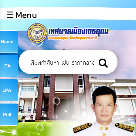
×
☰ Menu
lose
หน้า
หลัก
ข้อมูล
ก
พื้น
ฐาน
9
บุคลากร
ข่าว
ประชาสัมพันธ์
9
การ
เปิด
เผย
จ
ข้อมูล
สาธารณะ
OIT