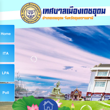
ก
9
9
จ