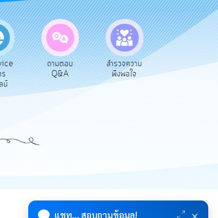
ice
ถามตอบ
สำรวจความ
ผู้รับเบีย
าร
Q&A
พึงพอใจ
ยังชีพ
น์
×
แชท... สอบถามข้อมูล!