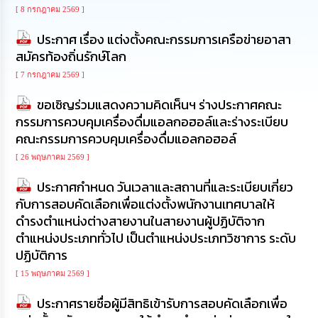
นโยบาย
[ 8 กรกฎาคม 2569 ]
No
ประกาศ เรื่อง แต่งตั้งคณะกรรมการเครือข่ายอาสา
Gift
Policy
สมัครท้องถิ่นรักษ์โลก
[ 7 กรกฎาคม 2569 ]
การ
ดำเนิน
ขอเชิญร่วมแสดงความคิดเห็นฯ ร่างประกาศคณะ
การ
กรรมการควบคุมเครื่องดื่มแอลกอฮอล์และร่างระเบียบ
เพื่อ
คณะกรรมการควบคุมเครื่องดื่มแอลกอฮอล์
ป้องกัน
การ
[ 26 พฤษภาคม 2569 ]
ทุจริต
ประกาศกำหนด วันเวลาและสถานที่และระเบียบเกี่ยว
มาตรการ
กับการสอบคัดเลือกเพื่อแต่งตั้งพนักงานเทศบาลให้
ส่ง
ดำรงตำแหน่งต่างสายงานในสายงานผู้ปฏิบัติจาก
เสริม
ตำแหน่งประเภททั่วไป เป็นตำแหน่งประเภทวิชาการ ระดับ
คุณธรรม
และ
ปฏิบัติการ
ความ
[ 15 พฤษภาคม 2569 ]
โปร่งใส
ประกาศรายชื่อผู้มีสิทธิเข้ารับการสอบคัดเลือกเพื่อ
ร้อง