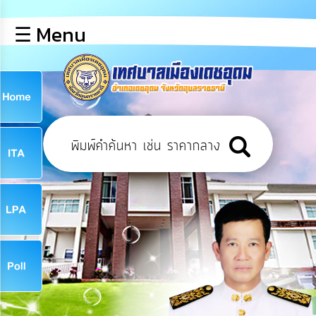
×
☰ Menu
lose
หน้า
หลัก
ข้อมูล
ก
พื้น
ฐาน
9
บุคลากร
ข่าว
ประชาสัมพันธ์
9
การ
เปิด
เผย
จ
ข้อมูล
สาธารณะ
OIT