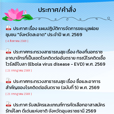
การ
ประกาศ/คำสั่ง
บริหาร
งาน
ประกาศ เรื่อง แผนปฏิบัติการจัดการขยะมูลฝอย
การ
ส่ง
ชุมชน "จังหวัดสะอาด" ประจำปี พ.ศ. 2569
เสริม
ความ
[ 4 สิงหาคม 2569 ]
โปร่งใส
ประกาศกระทรวงสาธารณสุข เรื่อง ท้องที่นอกราช
อาณาจักรที่เป็นเขตโรคติดต่ออันตราย กรณีโรคติดเชื้อ
การ
ไวรัสอีโบลา (Ebola virus disease - EVD) พ.ศ. 2569
จัด
ซื้อ
[ 21 กรกฎาคม 2569 ]
จัด
จ้าง
ประกาศกระทรวงสาธารณสุข เรื่อง ชื่อและอาการ
สำคัญของโรคติดต่ออันตราย (ฉบับที่ 5) พ.ศ. 2569
การ
[ 21 กรกฎาคม 2569 ]
เงิน
การ
ประกาศ รับสมัครและเกณฑ์การคัดเลือกอาสาสมัคร
คลัง
รักษ์โลก ดีเด่นแห่งชาติ จังหวัดอุบลราชธานี 2569