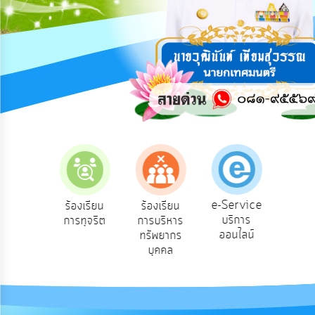
การ
ปฏิสัมพันธ์
ข้อมูล
รับ
ฟัง
ความ
คิด
เห็น
แผน
ยุทธศาสตร์/
แผน
e-Service
องเรียน
ร้องเรียน
ร้องเรียน
ถาม
พัฒนา
บริการ
องทุกข์
การทุจริต
การบริหาร
Q
ออนไลน์
ทรัพยากร
การ
บุคคล
บริหาร/
พัฒนา
ทรัพยากร
บุคคล