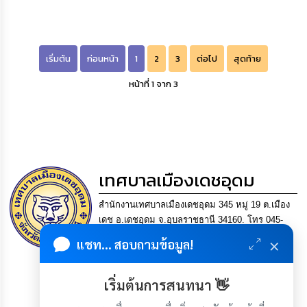
เริ่มต้น
ก่อนหน้า
1
2
3
ต่อไป
สุดท้าย
หน้าที่ 1 จาก 3
เทศบาลเมืองเดชอุดม
สำนักงานเทศบาลเมืองเดชอุดม 345 หมู่ 19 ต.เมือง
เดช อ.เดชอุดม จ.อุบลราชธานี 34160. โทร 045-
361302 แฟกซ์. 045-361169 อีเมล
×
แชท... สอบถามข้อมูล!
saraban@detudomcity.go.th
การบริหารงานที่โปร่งใส
เริ่มต้นการสนทนา 👋
มีเศรษฐกิจมั่นคง ประชาชนอยู่เย็นเป็นสุข