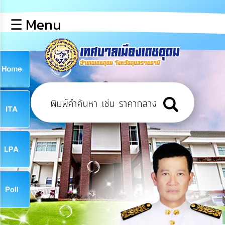
×
☰ Menu
lose
หน้า
หลัก
ข้อมูล
ก
พื้น
ฐาน
9
บุคลากร
ข่าว
ประชาสัมพันธ์
9
การ
เปิด
เผย
จ
ข้อมูล
สาธารณะ
OIT