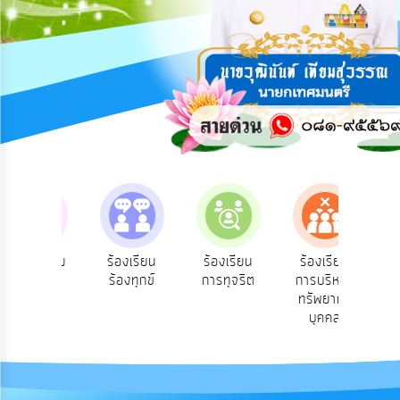
การ
ปฏิสัมพันธ์
ข้อมูล
รับ
ฟัง
ความ
คิด
เห็น
แผน
ยุทธศาสตร์/
แผน
e-Se
บฟังความ
ร้องเรียน
ร้องเรียน
ร้องเรียน
พัฒนา
บร
คิดเห็น
ร้องทุกข์
การทุจริต
การบริหาร
ออน
ระชาชน
ทรัพยากร
การ
บุคคล
บริหาร/
พัฒนา
ทรัพยากร
บุคคล