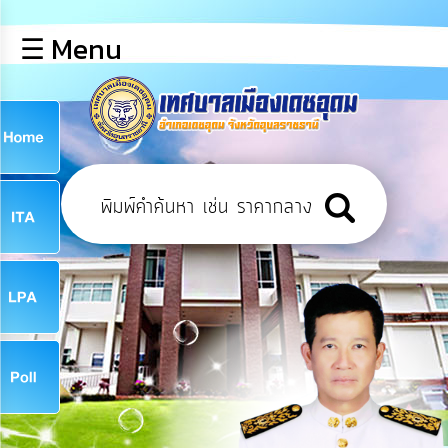
×
☰ Menu
lose
หน้า
หลัก
ข้อมูล
ก
พื้น
ฐาน
9
บุคลากร
ข่าว
ประชาสัมพันธ์
9
การ
เปิด
เผย
จ
ข้อมูล
สาธารณะ
OIT