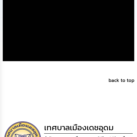
นโยบาย
No
Gift
Policy
การ
ดำเนิน
การ
เพื่อ
ป้องกัน
การ
ทุจริต
back to top
มาตรการ
ส่ง
เสริม
คุณธรรม
และ
ความ
โปร่งใส
เทศบาลเมืองเดชอุดม
ร้อง