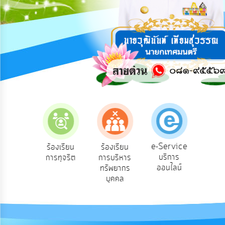
การ
ปฏิสัมพันธ์
ข้อมูล
รับ
ฟัง
ความ
คิด
เห็น
แผน
ยุทธศาสตร์/
แผน
e-Service
องเรียน
ร้องเรียน
ร้องเรียน
ถาม
พัฒนา
บริการ
องทุกข์
การทุจริต
การบริหาร
Q
ออนไลน์
ทรัพยากร
การ
บุคคล
บริหาร/
พัฒนา
ทรัพยากร
บุคคล