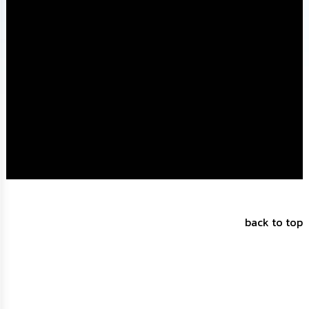
นโยบาย
No
Gift
Policy
การ
ดำเนิน
การ
เพื่อ
ป้องกัน
การ
ทุจริต
มาตรการ
ส่ง
เสริม
back to top
คุณธรรม
และ
ความ
โปร่งใส
ร้อง