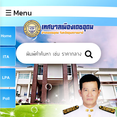
×
☰ Menu
lose
หน้า
หลัก
ข้อมูล
ก
พื้น
ฐาน
9
บุคลากร
ข่าว
ประชาสัมพันธ์
9
การ
เปิด
เผย
จ
ข้อมูล
สาธารณะ
OIT