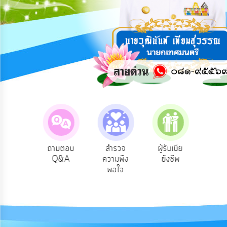
การ
ปฏิสัมพันธ์
ข้อมูล
รับ
ฟัง
ความ
คิด
เห็น
แผน
ยุทธศาสตร์/
แผน
Service
ถามตอบ
สำรวจ
ผู้รับเบีย
ประเมิ
พัฒนา
ริการ
Q&A
ความพึง
ยังชีพ
ท้อง
อนไลน์
พอใจ
การ
บริหาร/
พัฒนา
ทรัพยากร
บุคคล