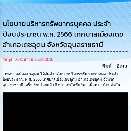
การ
บริหาร
งาน
นโยบายบริหารทรัพยากรบุคคล ประจำ
ปีงบประมาณ พ.ศ. 2566 เทศบาลเมืองเดช
การ
ส่ง
อำเภอเดชอุดม จังหวัดอุบลราชธานี
เสริม
ความ
โปร่งใส
วันพุธ, 05 เมษายน 2566 10:18
พิมพ์
อีเมล
การ
จัด
เทศบาลเมืองเดชอุดม ได้จัดทำ นโยบายบริหารทรัพยากรบุคคล ประจำ
ซื้อ
ปีงบประมาณ พ.ศ. 2566 เทศบาลเมืองเดชอุดม อำเภอเดชอุดม จังหวัด
จัด
อุบลราชธานี เสร็จเรียบร้อยแล้ว จึงประชาสัมพันธ์มา เพื่อทราบโดยทั่วกัน
จ้าง
Media
การ
เงิน
การ
คลัง