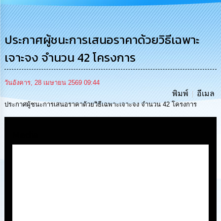
การ
บริหาร
งาน
ประกาศผู้ชนะการเสนอราคาด้วยวิธีเฉพาะ
เจาะจง จำนวน 42 โครงการ
การ
ส่ง
เสริม
ความ
วันอังคาร, 28 เมษายน 2569 09:44
โปร่งใส
พิมพ์
อีเมล
ประกาศผู้ชนะการเสนอราคาด้วยวิธีเฉพาะเจาะจง จำนวน 42 โครงการ
การ
จัด
Media
ซื้อ
จัด
จ้าง
การ
เงิน
การ
คลัง