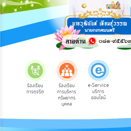
การ
ปฏิสัมพันธ์
ข้อมูล
รับ
ฟัง
ความ
คิด
เห็น
แผน
ยุทธศาสตร์/
แผน
e-Service
องเรียน
ร้องเรียน
ร้องเรียน
ถาม
พัฒนา
บริการ
องทุกข์
การทุจริต
การบริหาร
Q
ออนไลน์
ทรัพยากร
การ
บุคคล
บริหาร/
พัฒนา
ทรัพยากร
บุคคล