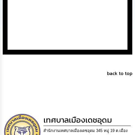
นโยบาย
No
Gift
Policy
การ
ดำเนิน
การ
เพื่อ
ป้องกัน
การ
ทุจริต
back to top
มาตรการ
ส่ง
เสริม
คุณธรรม
และ
ความ
เทศบาลเมืองเดชอุดม
โปร่งใส
สำนักงานเทศบาลเมืองเดชอุดม 345 หมู่ 19 ต.เมือง
ร้อง