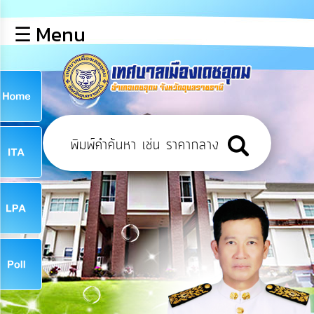
×
☰ Menu
lose
หน้า
หลัก
ข้อมูล
ก
พื้น
ฐาน
9
บุคลากร
ข่าว
ประชาสัมพันธ์
9
การ
เปิด
เผย
จ
ข้อมูล
สาธารณะ
OIT