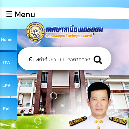
×
☰ Menu
lose
หน้า
หลัก
ข้อมูล
ก
พื้น
ฐาน
9
บุคลากร
ข่าว
ประชาสัมพันธ์
9
การ
เปิด
เผย
จ
ข้อมูล
สาธารณะ
OIT