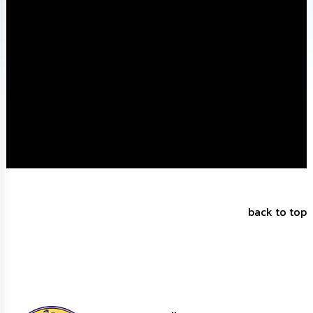
นโยบาย
No
Gift
Policy
การ
ดำเนิน
การ
เพื่อ
ป้องกัน
การ
ทุจริต
มาตรการ
ส่ง
back to top
เสริม
คุณธรรม
และ
ความ
โปร่งใส
ร้อง