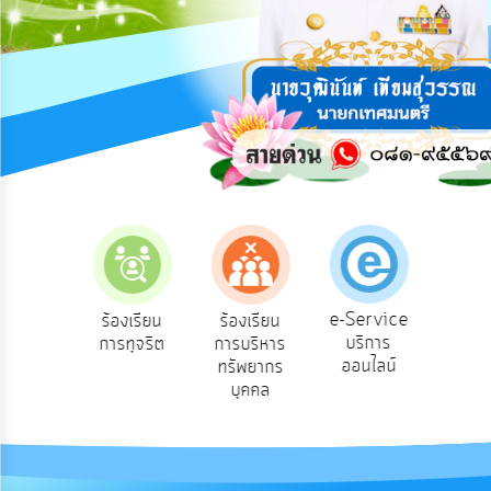
การ
ปฏิสัมพันธ์
ข้อมูล
รับ
ฟัง
ความ
คิด
เห็น
แผน
ยุทธศาสตร์/
แผน
e-Service
องเรียน
ร้องเรียน
ร้องเรียน
ถาม
พัฒนา
บริการ
องทุกข์
การทุจริต
การบริหาร
Q
ออนไลน์
ทรัพยากร
การ
บุคคล
บริหาร/
พัฒนา
ทรัพยากร
บุคคล