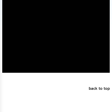
นโยบาย
No
Gift
Policy
การ
ดำเนิน
การ
เพื่อ
ป้องกัน
การ
ทุจริต
มาตรการ
ส่ง
เสริม
คุณธรรม
back to top
และ
ความ
โปร่งใส
ร้อง