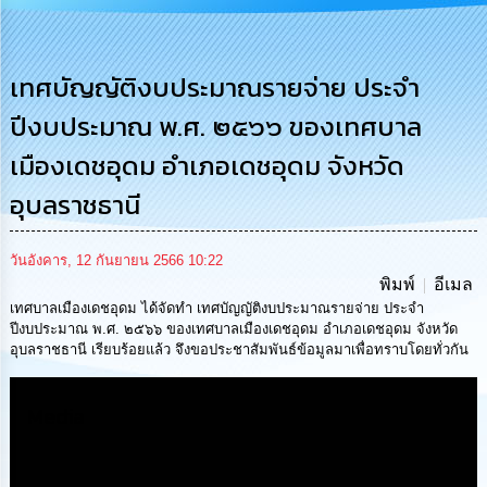
การ
บริหาร
งาน
เทศบัญญัติงบประมาณรายจ่าย ประจำ
ปีงบประมาณ พ.ศ. ๒๕๖๖ ของเทศบาล
การ
ส่ง
เมืองเดชอุดม อำเภอเดชอุดม จังหวัด
เสริม
ความ
อุบลราชธานี
โปร่งใส
การ
วันอังคาร, 12 กันยายน 2566 10:22
จัด
พิมพ์
อีเมล
ซื้อ
เทศบาลเมืองเดชอุดม ได้จัดทำ เทศบัญญัติงบประมาณรายจ่าย ประจำ
จัด
ปีงบประมาณ พ.ศ. ๒๕๖๖ ของเทศบาลเมืองเดชอุดม อำเภอเดชอุดม จังหวัด
จ้าง
อุบลราชธานี เรียบร้อยแล้ว จึงขอประชาสัมพันธ์ข้อมูลมาเพื่อทราบโดยทั่วกัน
การ
เงิน
Media
การ
คลัง