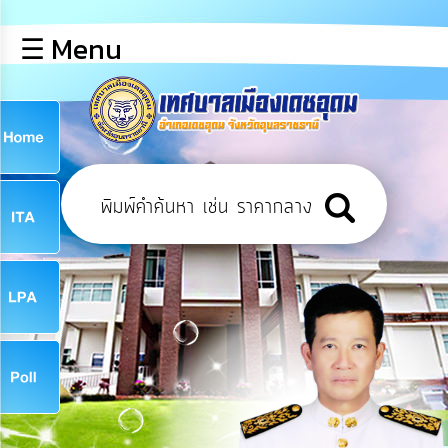
×
☰ Menu
lose
หน้า
หลัก
ข้อมูล
ก
พื้น
ฐาน
9
บุคลากร
ข่าว
ประชาสัมพันธ์
9
การ
เปิด
เผย
จ
ข้อมูล
สาธารณะ
OIT