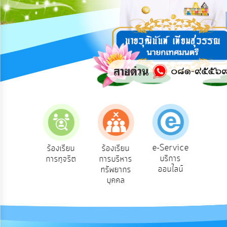
การ
ปฏิสัมพันธ์
ข้อมูล
รับ
ฟัง
ความ
คิด
เห็น
แผน
ยุทธศาสตร์/
แผน
e-Service
องเรียน
ร้องเรียน
ร้องเรียน
ถาม
พัฒนา
บริการ
องทุกข์
การทุจริต
การบริหาร
Q
ออนไลน์
ทรัพยากร
การ
บุคคล
บริหาร/
พัฒนา
ทรัพยากร
บุคคล