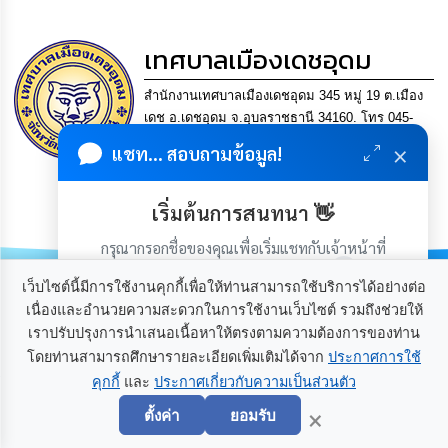
เรียน
ร้อง
ทุกข์
เทศบาลเมืองเดชอุดม
สำนักงานเทศบาลเมืองเดชอุดม 345 หมู่ 19 ต.เมือง
e-
Service
เดช อ.เดชอุดม จ.อุบลราชธานี 34160. โทร 045-
361302 แฟกซ์. 045-361169 อีเมล
×
แชท... สอบถามข้อมูล!
saraban@detudomcity.go.th
กิจการ
สภา
การบริหารงานที่โปร่งใส
เริ่มต้นการสนทนา 👋
มีเศรษฐกิจมั่นคง ประชาชนอยู่เย็นเป็นสุข
กิจการ
กรุณากรอกชื่อของคุณเพื่อเริ่มแชทกับเจ้าหน้าที่
สภา
(เฉพาะในวันเวลาราชการ)
เว็บไซต์นี้มีการใช้งานคุกกี้เพื่อให้ท่านสามารถใช้บริการได้อย่างต่อ
ท้อง
เนื่องและอำนวยความสะดวกในการใช้งานเว็บไซต์ รวมถึงช่วยให้
ถิ่น
เราปรับปรุงการนำเสนอเนื้อหาให้ตรงตามความต้องการของท่าน
ของ
โดยท่านสามารถศึกษารายละเอียดเพิ่มเติมได้จาก
ประกาศการใช้
เรา
เกี่ยวกับเรา
ติดต่อเรา
คุกกี้
และ
ประกาศเกี่ยวกับความเป็นส่วนตัว
เริ่มแชท
×
ตั้งค่า
ยอมรับ
การ
จัดการ