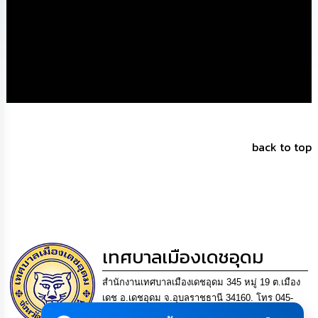
นโยบาย
No
Gift
Policy
การ
ดำเนิน
การ
เพื่อ
ป้องกัน
back to top
การ
ทุจริต
มาตรการ
ส่ง
เสริม
คุณธรรม
เทศบาลเมืองเดชอุดม
และ
ความ
โปร่งใส
สำนักงานเทศบาลเมืองเดชอุดม 345 หมู่ 19 ต.เมือง
เดช อ.เดชอุดม จ.อุบลราชธานี 34160. โทร 045-
ร้อง
361302 แฟกซ์. 045-361169 อีเมล