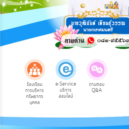
การ
ปฏิสัมพันธ์
ข้อมูล
รับ
ฟัง
ความ
คิด
เห็น
แผน
ยุทธศาสตร์/
แผน
e-Service
ร้องเรียน
ถามตอบ
สำรวจ
พัฒนา
บริการ
ต
การบริหาร
Q&A
ความพึง
ออนไลน์
ทรัพยากร
พอใจ
การ
บุคคล
บริหาร/
พัฒนา
ทรัพยากร
บุคคล