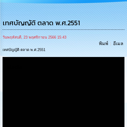
การ
บริหาร
งาน
เทศบัญญัติ ตลาด พ.ศ.2551
การ
ส่ง
วันพฤหัสบดี, 23 พฤศจิกายน 2566 15:43
เสริม
พิมพ์
อีเมล
ความ
เทศบัญญัติ ตลาด พ.ศ.2551
โปร่งใส
Media
การ
จัด
ซื้อ
จัด
จ้าง
การ
เงิน
การ
คลัง