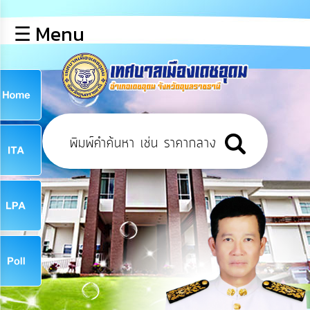
×
☰ Menu
lose
หน้า
หลัก
ข้อมูล
ก
พื้น
ฐาน
9
บุคลากร
ข่าว
ประชาสัมพันธ์
9
การ
เปิด
เผย
จ
ข้อมูล
สาธารณะ
OIT