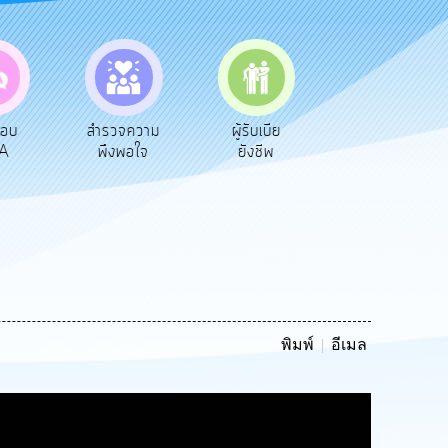
จความ
ผู้รับเบีย
ประเมินภาษี
ทะเบียน
อใจ
ยังชีพ
ท้องถิ่น
พาณิชย์
พิมพ์
อีเมล