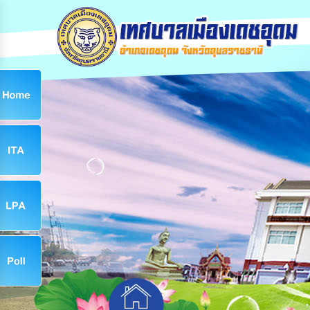
ก
9
9
จ